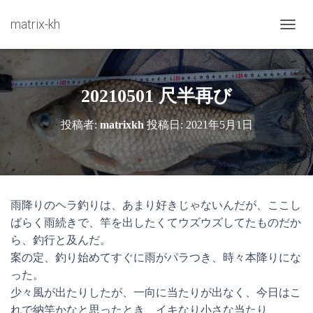
matrix-kh
ナビゲ
20210501 尺半再び
投稿者:
matrixkh
投稿日:
2021年5月1日
雨降りのヘラ釣りは、あまり好きじゃないんだが、ここし
ばらく雨続きで、竿を出したくてウズウズしてたものだか
ら、釣行と及んだ。
案の定、釣り始めてすぐに雨がパラつき、時々本降りにな
った。
少々風が出たりしたが、一向に当たりが出なく、今日はこ
れで納竿かなと思ったとき、イキなり小さな当たり