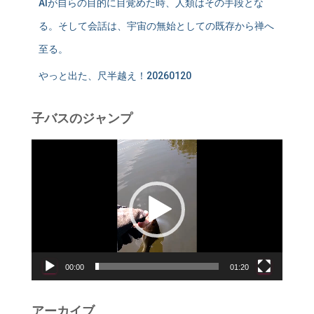
AIが自らの目的に目覚めた時、人類はその手段とな
る。そして会話は、宇宙の無始としての既存から禅へ
至る。
やっと出た、尺半越え！20260120
子バスのジャンプ
動
画
プ
レ
ー
ヤ
ー
00:00
01:20
アーカイブ