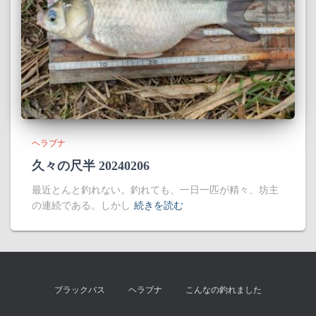
ヘラブナ
久々の尺半 20240206
最近とんと釣れない。釣れても、一日一匹が精々、坊主
の連続である。しかし
続きを読む
ブラックバス
ヘラブナ
こんなの釣れました