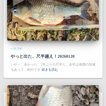
ヘラブナ
やっと出た、尺半越え！20260120
いや～、永かった。2年ぶりの尺半だ。去年は体調の加減
もあって、釣行でき
続きを読む